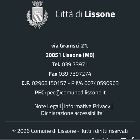
Città di
Lissone
via Gramsci 21,
20851 Lissone (MB)
Tel.
039 73971
Fax
039 7397274
C.F.
02968150157 - P.IVA 00740590963
PEC:
pec@comunedilissone.it
Note Legali
Informativa Privacy
Dichiarazione accessibilita'
©
2026 Comune di Lissone - Tutti i diritti riservati