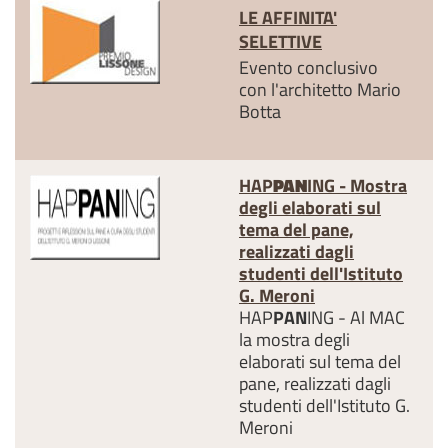
LE AFFINITA'
SELETTIVE
Evento conclusivo
con l'architetto Mario
Botta
HAP
PAN
ING - Mostra
degli elaborati sul
tema del pane,
realizzati dagli
studenti dell'Istituto
G. Meroni
HAP
PAN
ING - Al MAC
la mostra degli
elaborati sul tema del
pane, realizzati dagli
studenti dell'Istituto G.
Meroni