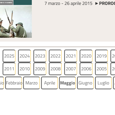
7 marzo - 26 aprile 2015 ►
PROROG
2025
2024
2023
2022
2021
2020
2019
2
2011
2010
2009
2008
2007
2006
2005
2
io
Febbraio
Marzo
Aprile
Maggio
Giugno
Luglio