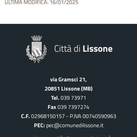
ULTIMA MODIFICA: 16/01/2025
Città di
Lissone
via Gramsci 21,
20851 Lissone (MB)
Tel.
039 73971
Fax
039 7397274
C.F.
02968150157 - P.IVA 00740590963
PEC:
pec@comunedilissone.it