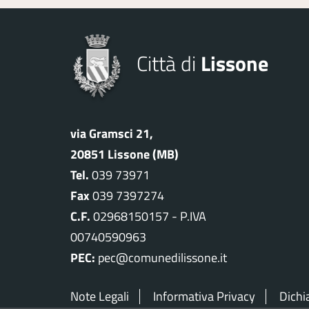
Città di
Lissone
via Gramsci 21,
20851 Lissone (MB)
Tel.
039 73971
Fax
039 7397274
C.F.
02968150157 - P.IVA
00740590963
PEC:
pec@comunedilissone.it
Note Legali
Informativa Privacy
Dichi