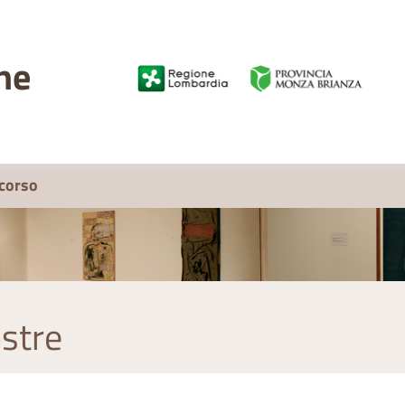
ne
 corso
stre