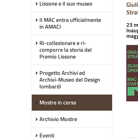
Lissone e il suo museo
Giul
Stra
Il MAC entra ufficialmente
23 m
in AMACI
Inau
magg
Ri-collezionare e ri-
comporre la storia del
Premio Lissone
Progetto Archivi ed
Archivi-Museo del Design
lombardi
Mostre in corso
Archivio Mostre
Eventi