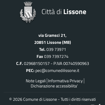
Città di
Lissone
via Gramsci 21,
20851 Lissone (MB)
Tel.
039 73971
Fax
039 7397274
C.F.
02968150157 - P.IVA 00740590963
PEC:
pec@comunedilissone.it
Note Legali
Informativa Privacy
Dichiarazione accessibilita'
©
2026 Comune di Lissone - Tutti i diritti riservati