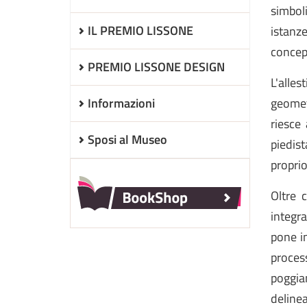
simbol
IL PREMIO LISSONE
istanz
concepi
PREMIO LISSONE DESIGN
L'alles
Informazioni
geomet
riesce
Sposi al Museo
piedist
proprio
Oltre c
integr
pone in
process
poggia
delinea