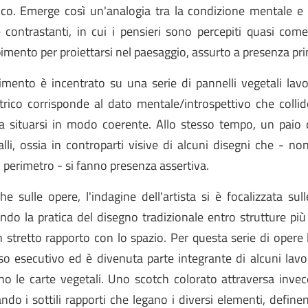
ico. Emerge così un'analogia tra la condizione mentale e
e contrastanti, in cui i pensieri sono percepiti quasi come
mento per proiettarsi nel paesaggio, assurto a presenza pri
timento è incentrato su una serie di pannelli vegetali lavo
rico corrisponde al dato mentale/introspettivo che colli
 a situarsi in modo coerente. Allo stesso tempo, un paio di
alli, ossia in controparti visive di alcuni disegni che - n
 perimetro - si fanno presenza assertiva.
he sulle opere, l'indagine dell'artista si è focalizzata sull
ando la pratica del disegno tradizionale entro strutture pi
 stretto rapporto con lo spazio. Per questa serie di opere 
o esecutivo ed è divenuta parte integrante di alcuni lavor
no le carte vegetali. Uno scotch colorato attraversa invece
ndo i sottili rapporti che legano i diversi elementi, defin