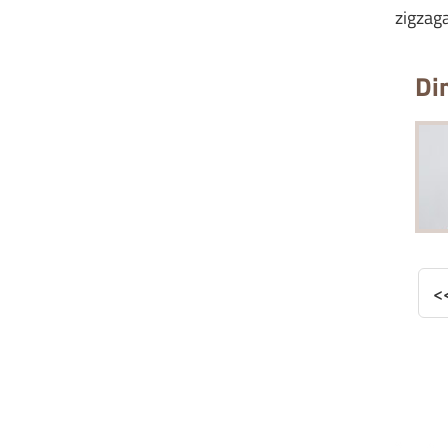
zigzag
Dim
<