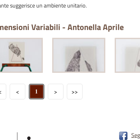
ante suggerisce un ambiente unitario.
ensioni Variabili - Antonella Aprile
1
<
<
>
>>
Seg