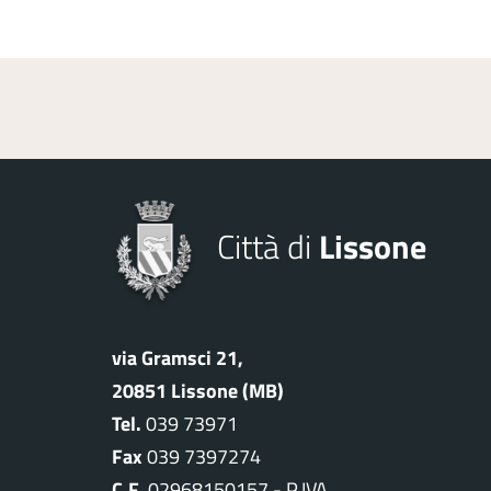
Città di
Lissone
via Gramsci 21,
20851 Lissone (MB)
Tel.
039 73971
Fax
039 7397274
C.F.
02968150157 - P.IVA