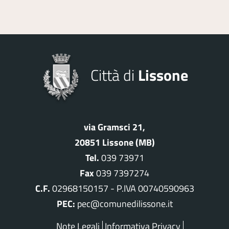
Città di
Lissone
via Gramsci 21,
20851 Lissone (MB)
Tel.
039 73971
Fax
039 7397274
C.F.
02968150157 - P.IVA 00740590963
PEC:
pec@comunedilissone.it
Note Legali
Informativa Privacy