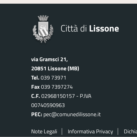
Città di
Lissone
via Gramsci 21,
20851 Lissone (MB)
Tel.
039 73971
Fax
039 7397274
C.F.
02968150157 - P.IVA
00740590963
PEC:
pec@comunedilissone.it
Note Legali
Informativa Privacy
Dichi