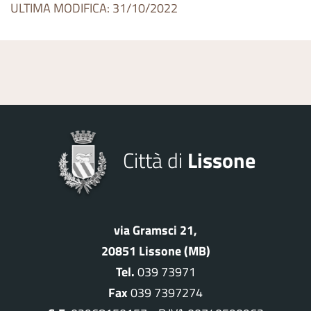
ULTIMA MODIFICA: 31/10/2022
Città di
Lissone
via Gramsci 21,
20851 Lissone (MB)
Tel.
039 73971
Fax
039 7397274