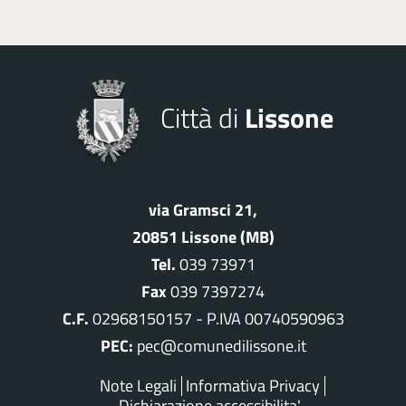
Città di
Lissone
via Gramsci 21,
20851 Lissone (MB)
Tel.
039 73971
Fax
039 7397274
C.F.
02968150157 - P.IVA 00740590963
PEC:
pec@comunedilissone.it
Note Legali
Informativa Privacy
Dichiarazione accessibilita'