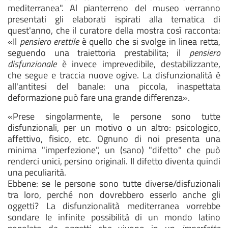
mediterranea". Al pianterreno del museo verranno
presentati gli elaborati ispirati alla tematica di
quest'anno, che il curatore della
mostra così racconta:
«Il
pensiero erettile
è
quello che si svolge in linea retta,
seguendo
una traiettoria prestabilita; il
pensiero
disfunzionale
è invece imprevedibile, destabilizzante,
che segue e traccia nuove ogive. La disfunzionalità è
all'antitesi del banale: una piccola, inaspettata
deformazione può fare una grande differenza».
«Prese singolarmente, le persone sono tutte
disfunzionali, per un motivo o un altro: psicologico,
affettivo, fisico, etc. Ognuno di noi presenta una
minima "imperfezione", un (sano) "difetto" che può
renderci unici, persino originali. Il difetto diventa quindi
una peculiarità.
Ebbene: se le persone sono tutte diverse/disfuzionali
tra loro, perché non dovrebbero esserlo anche gli
oggetti? La disfunzionalità mediterranea vorrebbe
sondare le infinite possibilità di un mondo latino