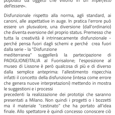
popolato da oggetti che vivono in un
imperfetto
dell'essere
».
Disfunzionale rispetto alla norma, agli standard, ai
canoni, alle aspettative in auge. In pratica l'errore può
essere un plusvalore, una diversione (dall'ordinario)
che diventa eversione del proprio status. Premesso che
tutta la creatività è intrinsecamente disfunzionale -
perché pensa fuori dagli schemi e perché crea fuori
dalla serie - la "Disfunzione
mediterranea" suggellerà la partecipazione di
PADIGLIONEITALIA al Fuorisalone; l'esposizione al
museo di Lissone è però qualcosa di più e di diverso
dalla semplice anteprima: l'allestimento rispecchia
infatti il concetto della disfunzione (intesa come errore
che genera nuove interpretazioni) mettendo in mostra
le suggestioni e i processi
precedenti la realizzazione dei prototipi che saranno
presentati a Milano. Non quindi i progetti o i bozzetti
ma il materiale "cestinato" che ha portato all'idea
finale. Allo spettatore è quindi concesso conoscere ciò