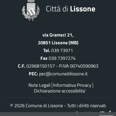
Città di
Lissone
via Gramsci 21,
20851 Lissone (MB)
Tel.
039 73971
Fax
039 7397274
C.F.
02968150157 - P.IVA 00740590963
PEC:
pec@comunedilissone.it
Note Legali
Informativa Privacy
Dichiarazione accessibilita'
©
2026 Comune di Lissone - Tutti i diritti riservati
Seguici su: