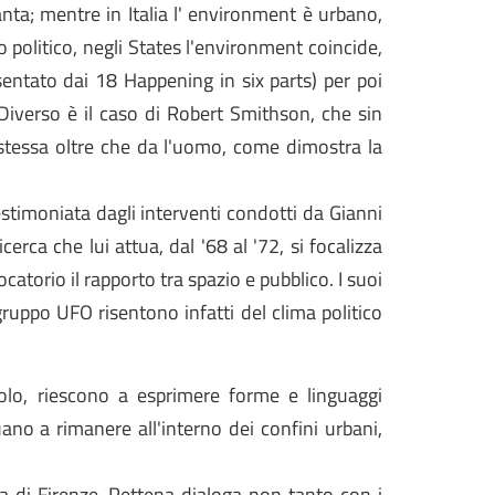
ta; mentre in Italia l' environment è urbano,
 politico, negli States l'environment coincide,
sentato dai 18 Happening in six parts) per poi
. Diverso è il caso di Robert Smithson, che sin
a stessa oltre che da l'uomo, come dimostra la
estimoniata dagli interventi condotti da Gianni
rca che lui attua, dal '68 al '72, si focalizza
catorio il rapporto tra spazio e pubblico. I suoi
 gruppo UFO risentono infatti del clima politico
colo, riescono a esprimere forme e linguaggi
ano a rimanere all'interno dei confini urbani,
ura di Firenze, Pettena dialoga non tanto con i