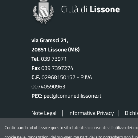
Città di
Lissone
via Gramsci 21,
20851 Lissone (MB)
Tel.
039 73971
Fax
039 7397274
C.F.
02968150157 - P.IVA
00740590963
PEC:
pec@comunedilissone.it
Note Legali
Informativa Privacy
Dichi
Continuando ad utilizzare questo sito l'utente acconsente all'utilizzo dei c
©
2026 Comune di Lissone - Tutti i diritti riser
cookie nelle impostazioni del browser, ma parti del sito potrebbero non f