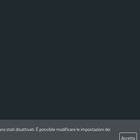
o stati disattivati. È possibile modificare le impostazioni dei
Seguici su:
Accetta