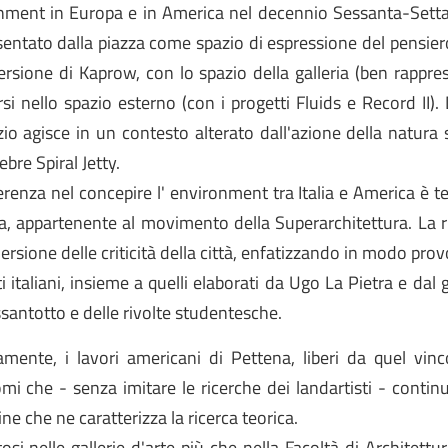
nment in Europa e in America nel decennio Sessanta-Settan
entato dalla piazza come spazio di espressione del pensiero
ersione di Kaprow, con lo spazio della galleria (ben rappre
si nello spazio esterno (con i progetti Fluids e Record II)
izio agisce in un contesto alterato dall'azione della natur
ebre Spiral Jetty.
erenza nel concepire l' environment tra Italia e America è t
, appartenente al movimento della Superarchitettura. La rice
ersione delle criticità della città, enfatizzando in modo provo
i italiani, insieme a quelli elaborati da Ugo La Pietra e dal
santotto e delle rivolte studentesche.
amente, i lavori americani di Pettena, liberi da quel vin
i che - senza imitare le ricerche dei landartisti - continu
ine che ne caratterizza la ricerca teorica.
si nelle gallerie d'arte più che nella Facoltà di Architett