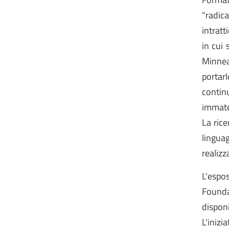
"radic
intrat
in cui 
Minneap
portarl
contin
immate
La rice
lingua
realizz
L'espo
Founda
disponi
L'iniz