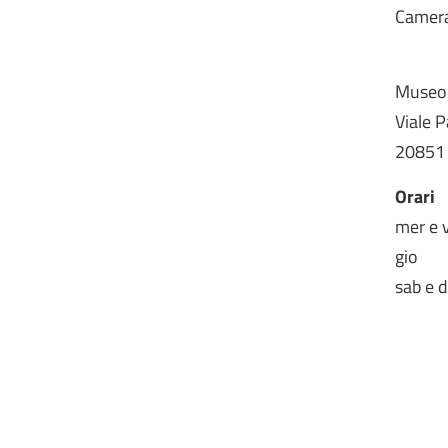
Camera
Museo 
Viale 
20851 
Orari
mer e 
gio 
sab e 