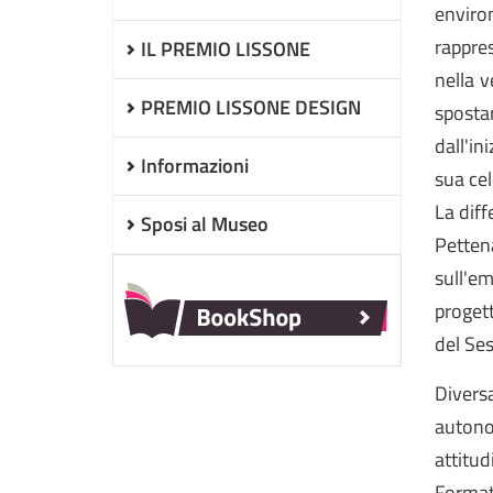
enviro
rappres
IL PREMIO LISSONE
nella v
PREMIO LISSONE DESIGN
spostar
dall'in
Informazioni
sua cel
La diff
Sposi al Museo
Pettena
sull'em
progett
del Ses
Divers
autonom
attitud
Formato