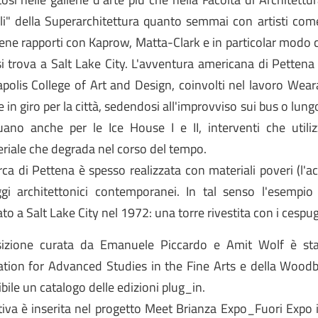
ali" della Superarchitettura quanto semmai con artisti co
tiene rapporti con Kaprow, Matta-Clark e in particolar modo
si trova a Salt Lake City. L'avventura americana di Pettena h
olis College of Art and Design, coinvolti nel lavoro Weara
e in giro per la città, sedendosi all'improvviso sui bus o lun
uano anche per le Ice House I e II, interventi che util
riale che degrada nel corso del tempo.
rca di Pettena è spesso realizzata con materiali poveri (l'ac
ggi architettonici contemporanei. In tal senso l'esempio
ato a Salt Lake City nel 1972: una torre rivestita con i cespug
sizione curata da Emanuele Piccardo e Amit Wolf è sta
tion for Advanced Studies in the Fine Arts e della Woodbu
bile un catalogo delle edizioni plug_in.
iativa è inserita nel progetto Meet Brianza Expo_Fuori Expo