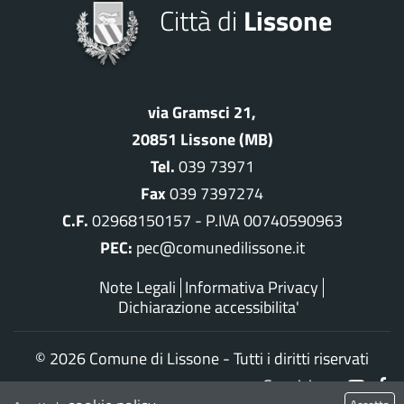
Città di
Lissone
via Gramsci 21,
20851 Lissone (MB)
Tel.
039 73971
Fax
039 7397274
C.F.
02968150157 - P.IVA 00740590963
PEC:
pec@comunedilissone.it
Note Legali
Informativa Privacy
Dichiarazione accessibilita'
©
2026 Comune di Lissone - Tutti i diritti riservati
Seguici su: