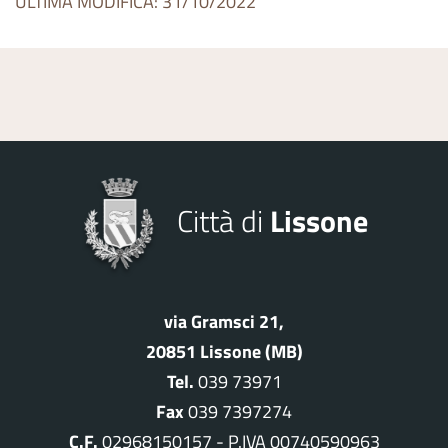
ULTIMA MODIFICA: 31/10/2022
Città di
Lissone
via Gramsci 21,
20851 Lissone (MB)
Tel.
039 73971
Fax
039 7397274
C.F.
02968150157 - P.IVA 00740590963