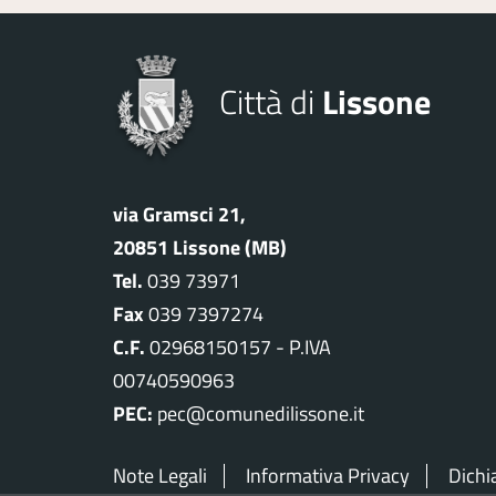
Città di
Lissone
via Gramsci 21,
20851 Lissone (MB)
Tel.
039 73971
Fax
039 7397274
C.F.
02968150157 - P.IVA
00740590963
PEC:
pec@comunedilissone.it
Note Legali
Informativa Privacy
Dichi