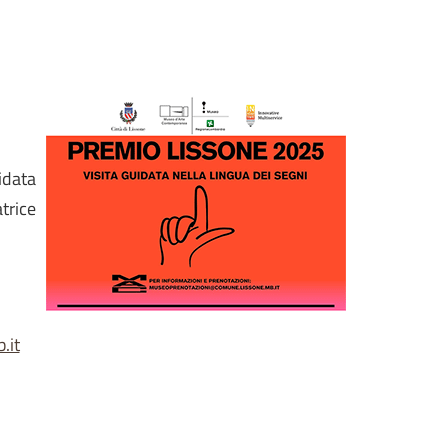
idata
trice
.it