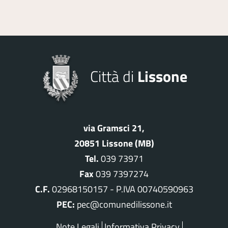
Città di
Lissone
via Gramsci 21,
20851 Lissone (MB)
Tel.
039 73971
Fax
039 7397274
C.F.
02968150157 - P.IVA 00740590963
PEC:
pec@comunedilissone.it
Note Legali
Informativa Privacy