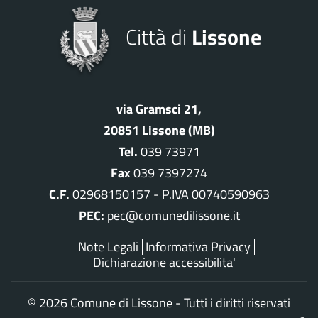
Città di
Lissone
via Gramsci 21,
20851 Lissone (MB)
Tel.
039 73971
Fax
039 7397274
C.F.
02968150157 - P.IVA 00740590963
PEC:
pec@comunedilissone.it
Note Legali
Informativa Privacy
Dichiarazione accessibilita'
©
2026 Comune di Lissone - Tutti i diritti riservati